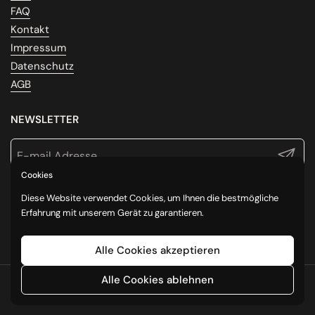
FAQ
Kontakt
Impressum
Datenschutz
AGB
NEWSLETTER
Abonni
Cookies
FOLGE UNS
Diese Website verwendet Cookies, um Ihnen die bestmögliche
Erfahrung mit unserem Gerät zu garantieren.
Facebook
Instagram
Alle Cookies akzeptieren
Alle Cookies ablehnen
Urheberrecht © 2026
Symbio Cosmetic
.
Powered by Shopify